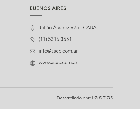
BUENOS AIRES

Julián Álvarez 625 - CABA

(11) 5316 3551

info@asec.com.ar

www.asec.com.ar
Desarrollado por:
LG SITIOS