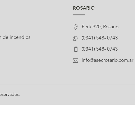
ROSARIO

Perú 920, Rosario.
n de incendios

(0341) 548- 0743

(0341) 548- 0743

info@asecrosario.com.ar
eservados.