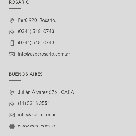
ROSARIO

Perú 920, Rosario.

(0341) 548- 0743

(0341) 548- 0743

info@asecrosario.com.ar
BUENOS AIRES

Julián Álvarez 625 - CABA

(11) 5316 3551

info@asec.com.ar

www.asec.com.ar