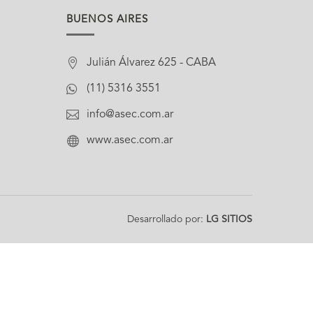
BUENOS AIRES

Julián Álvarez 625 - CABA

(11) 5316 3551

info@asec.com.ar

www.asec.com.ar
Desarrollado por:
LG SITIOS