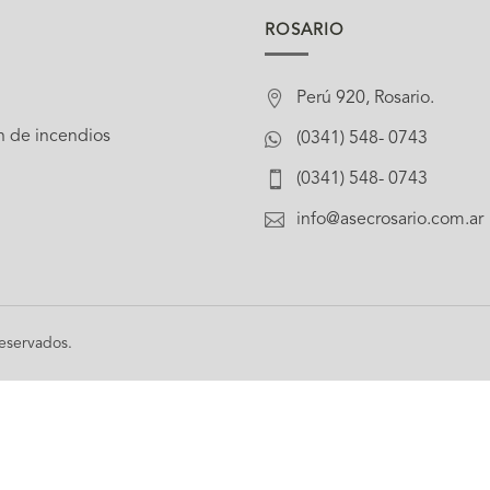
ROSARIO

Perú 920, Rosario.
n de incendios

(0341) 548- 0743

(0341) 548- 0743

info@asecrosario.com.ar
eservados.