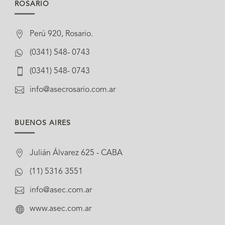
ROSARIO

Perú 920, Rosario.

(0341) 548- 0743

(0341) 548- 0743

info@asecrosario.com.ar
BUENOS AIRES

Julián Álvarez 625 - CABA

(11) 5316 3551

info@asec.com.ar

www.asec.com.ar